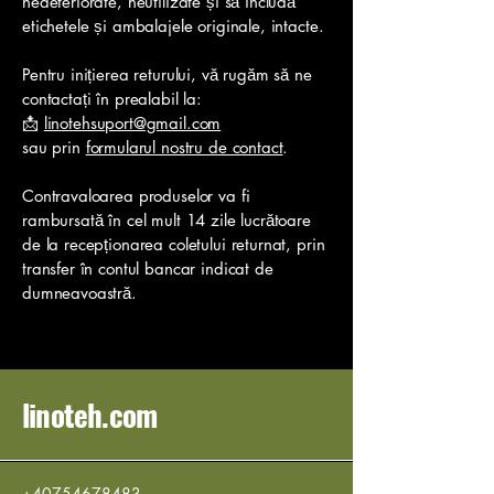
nedeteriorate, neutilizate și să includă
etichetele și ambalajele originale, intacte.
Pentru inițierea returului, vă rugăm să ne
contactați în prealabil la:
📩
linotehsuport@gmail.com
sau prin
formularul nostru de contact
.
Contravaloarea produselor va fi
rambursată în cel mult 14 zile lucrătoare
de la recepționarea coletului returnat, prin
transfer în contul bancar indicat de
dumneavoastră.
linoteh.com
+40754678483