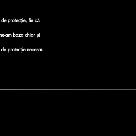
de protecție, fie că
 ne-am baza chiar și
l de protecție necesar.