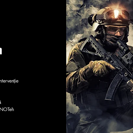
m
ntervenție
ă
 LINOTeh