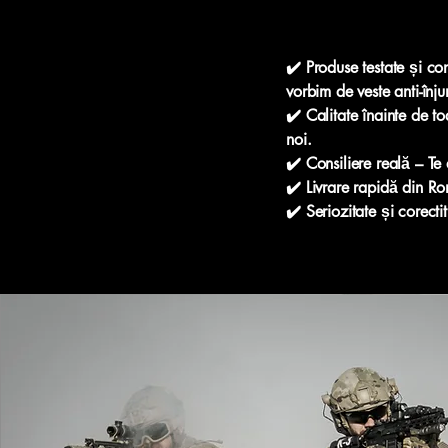
✔️ Produse testate și c
vorbim de veste anti-înj
✔️ Calitate înainte de t
noi.
✔️ Consiliere reală – Te 
✔️ Livrare rapidă din R
✔️ Seriozitate și corect