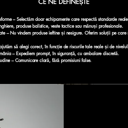
CE NE DEFINEȘTE
onforme – Selectăm doar echipamente care respectă standarde reale 
unghiere, produse balistice, veste tactice sau mănuși profesionale.
oate – Nu vindem produse ieftine și nesigure. Oferim soluții pe care
ajutăm să alegi corect, în funcție de riscurile tale reale și de nivelu
omânia – Expediem prompt, în siguranță, cu ambalare discretă.
itudine – Comunicare clară, fără promisiuni false.