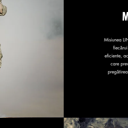
M
Misiunea LIN
fiecăru
eficiente, ac
care pre
pregătirea