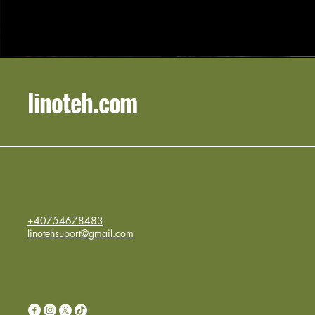
linoteh.com
+40754678483
linotehsuport@gmail.com