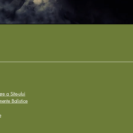
re a Site-ului
ente Balistice
e