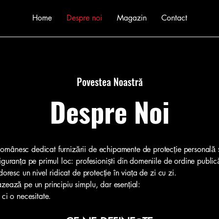
Home
Despre noi
Magazin
Contact
Povestea Noastră
Despre Noi
omânesc dedicat furnizării de echipamente de protecție personală 
iguranța pe primul loc: profesioniști din domeniile de ordine publică,
doresc un nivel ridicat de protecție în viața de zi cu zi.
azează pe un principiu simplu, dar esențial:
 ci o necesitate.